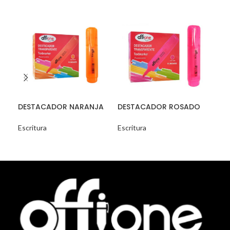
DESTACADOR NARANJA
DESTACADOR ROSADO
DE
TRANSP.
TRANSP.
RO
Escritura
Escritura
Escr
READ MORE
READ MORE
R