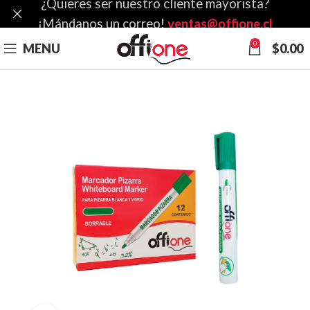
¿Quieres ser nuestro cliente mayorista?
¡Mándanos un correo!
ventas@offione.cl
0
MENU
$
0.00