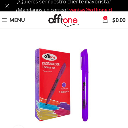
¿Quieres ser nuestro cliente mayorista?
¡Mándanos un correo!
ventas@offione.cl
0
MENU
$
0.00