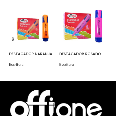
DESTACADOR NARANJA
DESTACADOR ROSADO
DE
PERFECT TB
PERFECT TB
RO
Escritura
Escritura
Escr
READ MORE
READ MORE
R