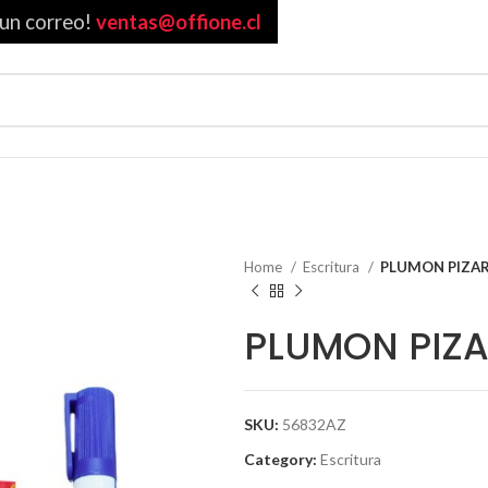
 un correo!
ventas@offione.cl
Home
Escritura
PLUMON PIZARR
PLUMON PIZA
SKU:
56832AZ
Category:
Escritura