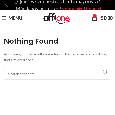
¿Quieres ser nuestro cliente mayorista?
¡Mándanos un correo!
ventas@offione.cl
0
MENU
$
0.00
Nothing Found
Apologies, but no results were found. Perhaps searching will help
find a related post.