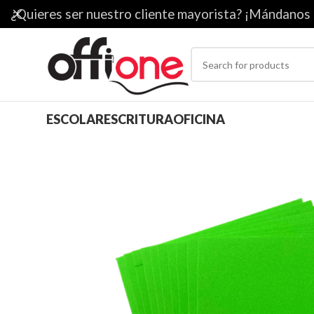
¿Quieres ser nuestro cliente mayorista? ¡Mándanos
ESCOLAR
ESCRITURA
OFICINA