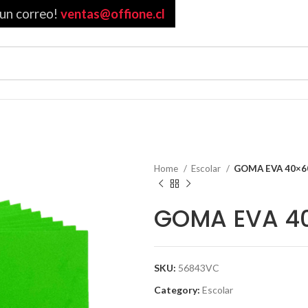
 un correo!
ventas@offione.cl
Home
Escolar
GOMA EVA 40×6
GOMA EVA 4
SKU:
56843VC
Category:
Escolar