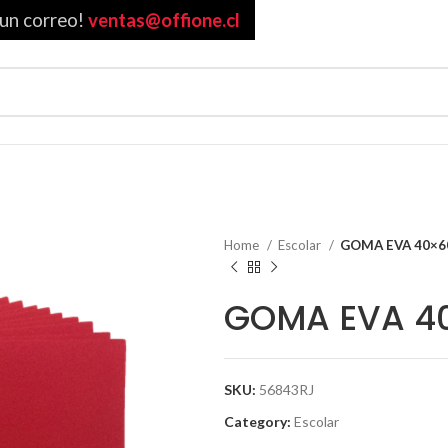
 un correo!
ventas@offione.cl
Home
Escolar
GOMA EVA 40×6
GOMA EVA 4
SKU:
56843RJ
Category:
Escolar