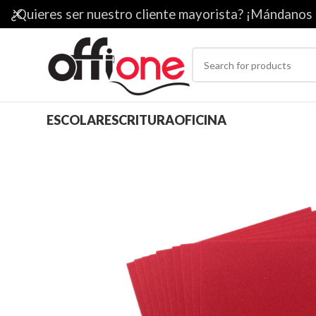
¿Quieres ser nuestro cliente mayorista? ¡Mándanos
ESCOLAR
ESCRITURA
OFICINA