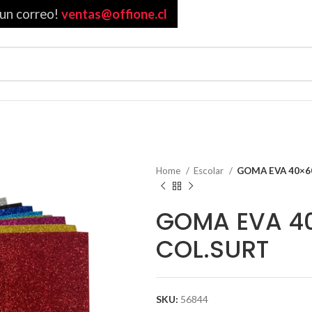
 un correo!
ventas@offione.cl
Home
Escolar
GOMA EVA 40×6
GOMA EVA 40
COL.SURT
SKU:
56844