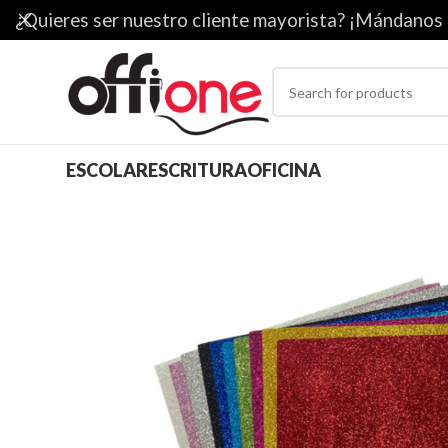
¿Quieres ser nuestro cliente mayorista? ¡Mándanos
ESCOLAR
ESCRITURA
OFICINA