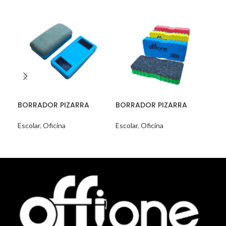
BORRADOR PIZARRA
BORRADOR PIZARRA
CO
CHICO
MEDIANO
OPE
Escolar
,
Oficina
Escolar
,
Oficina
Ofi
READ MORE
READ MORE
R