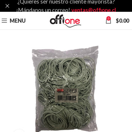
¿Quieres ser nuestro cliente mayorista?
¡Mándanos un correo!
ventas@offione.cl
0
MENU
$
0.00