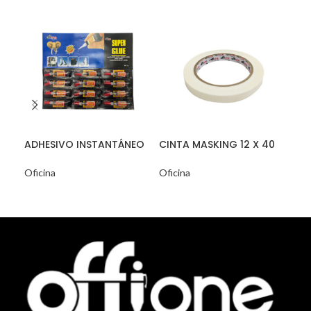
ADHESIVO INSTANTÁNEO
CINTA MASKING 12 X 40
CIN
3g.
mt.
mt.
Oficina
Oficina
Ofi
READ MORE
READ MORE
R