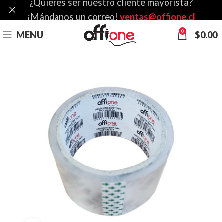
¿Quieres ser nuestro cliente mayorista?
¡Mándanos un correo!
ventas@offione.cl
0
MENU
$
0.00